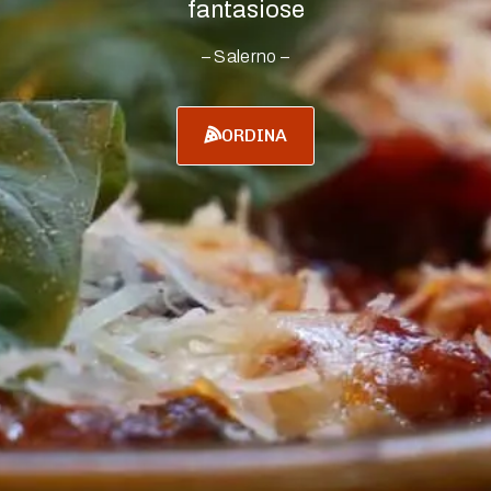
fantasiose
– Salerno –
ORDINA