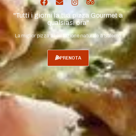
"Tutti i giorni la tua pizza Gourmet a
qualsiasi ora"
La miglior pizza a lievitazione naturale a Salerno
PRENOTA